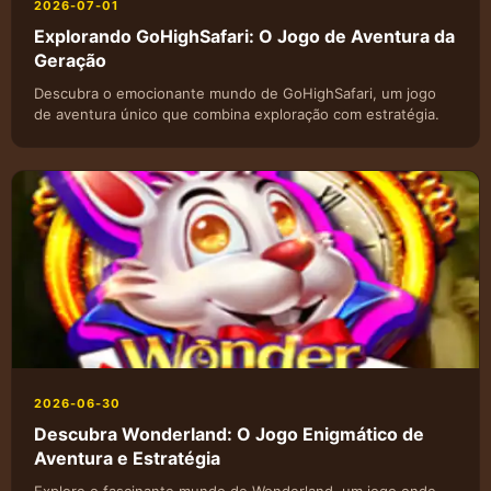
2026-07-01
Explorando GoHighSafari: O Jogo de Aventura da
Geração
Descubra o emocionante mundo de GoHighSafari, um jogo
de aventura único que combina exploração com estratégia.
2026-06-30
Descubra Wonderland: O Jogo Enigmático de
Aventura e Estratégia