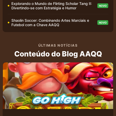
Explorando o Mundo de Flirting Scholar Tang II:
NOVO
Divertindo-se com Estratégia e Humor
Shaolin Soccer: Combinando Artes Marciais e
NOVO
Futebol com a Chave AAQQ
ÚLTIMAS NOTÍCIAS
Conteúdo do Blog AAQQ