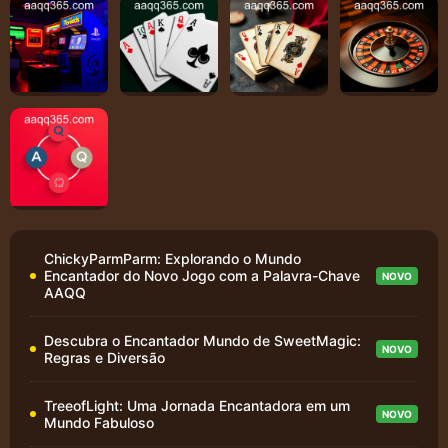
ChickyParmParm: Explorando o Mundo
Encantador do Novo Jogo com a Palavra-Chave
NOVO
AAQQ
Descubra o Encantador Mundo de SweetMagic:
NOVO
Regras e Diversão
TreeofLight: Uma Jornada Encantadora em um
NOVO
Mundo Fabuloso