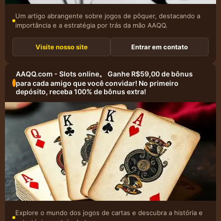
Um artigo abrangente sobre jogos de pôquer, destacando a
importância e a estratégia por trás da mão AAQQ.
Visite nosso site
Entrar em contato
AAQQ.com - Slots online。 Ganhe R$59,00 de bônus
para cada amigo que você convidar! No primeiro
depósito, receba 100% de bônus extra!
Explore o mundo dos jogos de cartas e descubra a história e