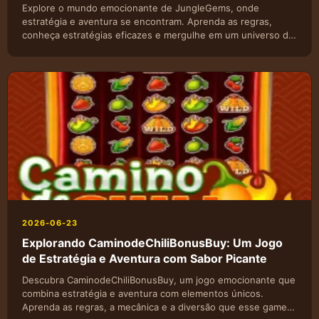
Explore o mundo emocionante de JungleGems, onde
estratégia e aventura se encontram. Aprenda as regras,
conheça estratégias eficazes e mergulhe em um universo de
desafios incríveis.
2026-06-23
Explorando CaminodeChiliBonusBuy: Um Jogo
de Estratégia e Aventura com Sabor Picante
Descubra CaminodeChiliBonusBuy, um jogo emocionante que
combina estratégia e aventura com elementos únicos.
Aprenda as regras, a mecânica e a diversão que esse game