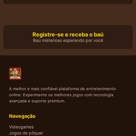
oferece aos jogadores.
Registre-se e receba o baú
Baú misterioso esperando por você
A melhor e mais confiável plataforma de entretenimento
online. Experimente os melhores jogos com tecnologia
avançada e suporte premium.
Navegação
Videogames
Jogos de pôquer